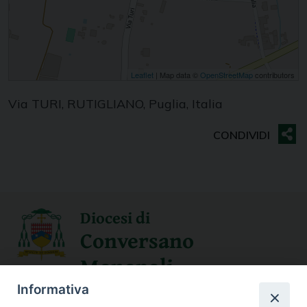
Leaflet
| Map data ©
OpenStreetMap
contributors
Via TURI, RUTIGLIANO, Puglia, Italia
Diocesi di
Conversano
Monopoli
Informativa