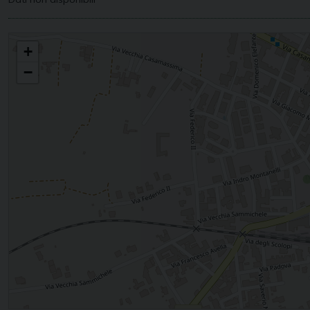
MARIA SS. ASSUNTA - TURI
+
−