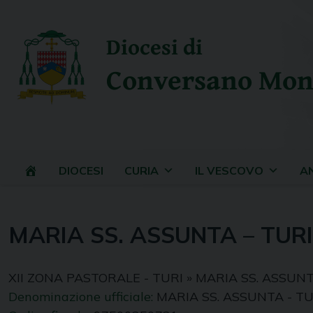
Skip
to
Diocesi di
content
Conversano Mon
DIOCESI
CURIA
IL VESCOVO
A
MARIA SS. ASSUNTA – TURI
XII ZONA PASTORALE - TURI
»
MARIA SS. ASSUNT
Denominazione ufficiale:
MARIA SS. ASSUNTA - TU