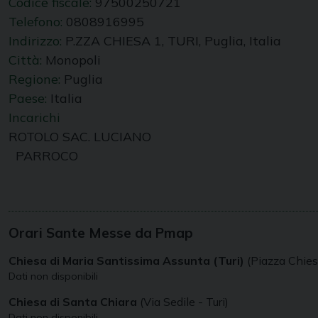
Codice fiscale:
97500250721
Telefono:
0808916995
Indirizzo:
P.ZZA CHIESA 1, TURI, Puglia, Italia
Città:
Monopoli
Regione:
Puglia
Paese:
Italia
Incarichi
ROTOLO SAC. LUCIANO
PARROCO
Orari Sante Messe da Pmap
Chiesa di Maria Santissima Assunta (Turi)
(Piazza Chiesa
Dati non disponibili
Chiesa di Santa Chiara
(Via Sedile - Turi)
Dati non disponibili