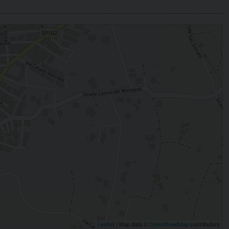
Leaflet
| Map data ©
OpenStreetMap
contributors