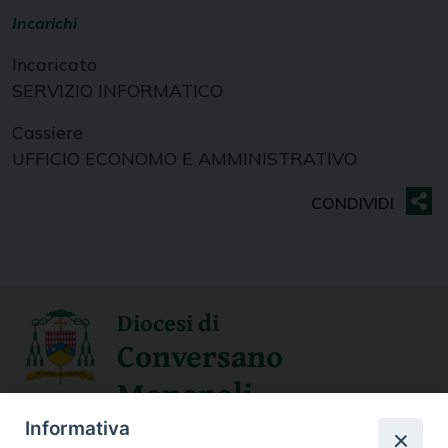
Incarichi
Incaricato
SERVIZIO INFORMATICO
Cassiere
UFFICIO ECONOMO E AMMINISTRATIVO
Diocesi di
Conversano
Monopoli
Informativa