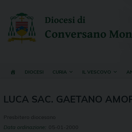
Skip
to
Diocesi di
content
Conversano Mon
DIOCESI
CURIA
IL VESCOVO
A
LUCA SAC. GAETANO AMO
Presbitero diocesano
Data ordinazione:
05-01-2000