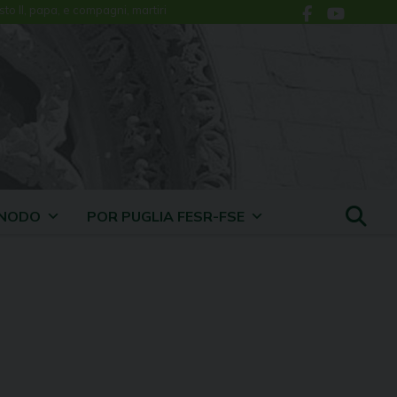
sto II, papa, e compagni, martiri
INODO
POR PUGLIA FESR-FSE