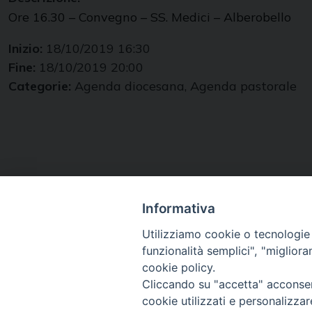
Ore 16.30 – Convegno – SS. Medici – Alberobello
Inizio:
18/10/2019 16:30
Fine:
18/10/2019 20:00
Categorie:
Agenda diocesana, Agenda pastorale
Diocesi di
Informativa
Conversano Monopoli
Utilizziamo cookie o tecnologie s
funzionalità semplici", "miglior
cookie policy.
SEGUICI SU
Cliccando su "accetta" acconsent
cookie utilizzati e personalizza