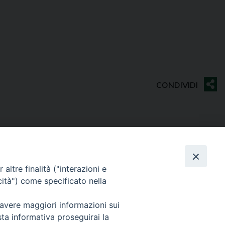
Contatti
Sede Curia
altre finalità ("interazioni e
70014 CONVERSANO (BA) – Via San Benedetto, 1
cità") come specificato nella
E-mail: curia@conversano.chiesacattolica.it
 avere maggiori informazioni sui
Succursale
sta informativa proseguirai la
70043 MONOPOLI (Ba) – Largo Vescovado, 5