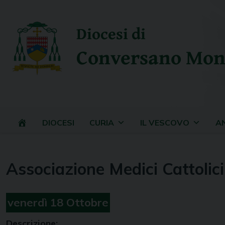
Skip
to
Diocesi di
content
Conversano Mon
DIOCESI
CURIA
IL VESCOVO
A
Associazione Medici Cattolici
venerdì
18
Ottobre
Descrizione: