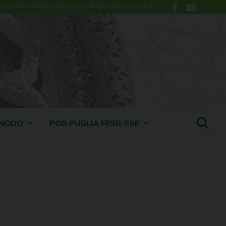
eresa Benedetta della Croce (Edith) Stein, vergine
INODO
POR PUGLIA FESR-FSE