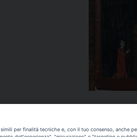
imili per finalità tecniche e, con il tuo consenso, anche per 
amento dell'esperienza", "misurazione" e "targeting e pubbli