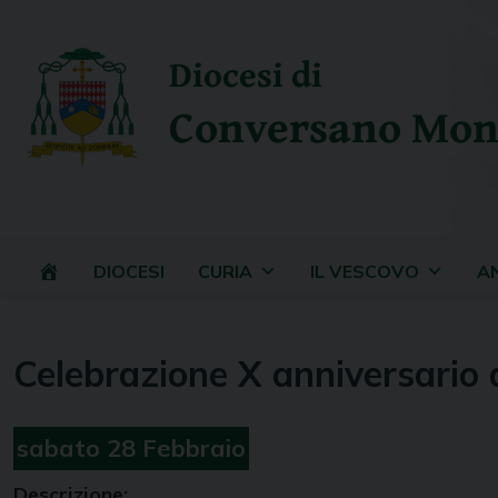
Skip
to
Diocesi di
content
Conversano Mon
DIOCESI
CURIA
IL VESCOVO
A
Celebrazione X anniversario 
sabato
28
Febbraio
Descrizione: