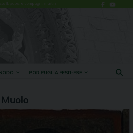
sto II, papa, e compagni, martiri
INODO
POR PUGLIA FESR-FSE
o Muolo