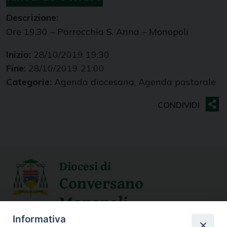
Descrizione:
Ore 19.30 – Parrocchia S. Anna – Monopoli
Inizio:
28/10/2019 19:30
Fine:
28/10/2019 21:00
Categorie:
Agenda diocesana, Agenda pastorale
Diocesi di
Conversano
Monopoli
Informativa