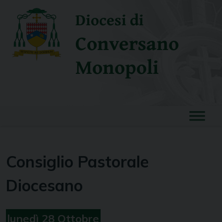
Skip
Diocesi di
to
content
Conversano
Monopoli
Consiglio Pastorale
Diocesano
lunedì
28
Ottobre