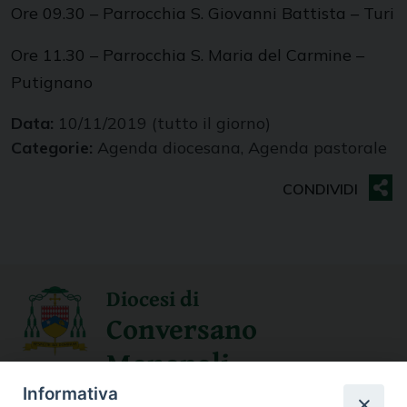
Ore 09.30 – Parrocchia S. Giovanni Battista – Turi
Ore 11.30 – Parrocchia S. Maria del Carmine –
Putignano
Data:
10/11/2019
(tutto il giorno)
Categorie:
Agenda diocesana, Agenda pastorale
Diocesi di
Conversano
Monopoli
Informativa