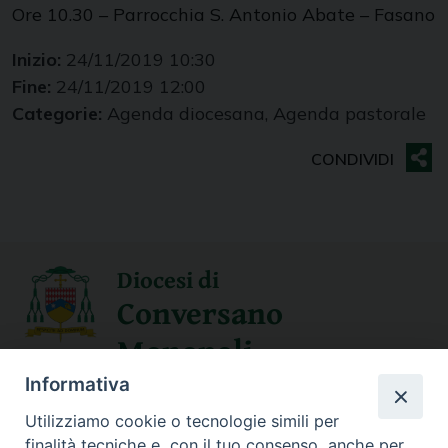
Ore 10.30 – Parrocchia S. Antonio Abate – Fasano
Inizio:
24/11/2019 10:30
Fine:
24/11/2019 12:00
Categorie:
Agenda diocesana, Agenda pastorale
Diocesi di
Conversano
Monopoli
Informativa
SEGUICI SU
Utilizziamo cookie o tecnologie simili per
finalità tecniche e, con il tuo consenso, anche per