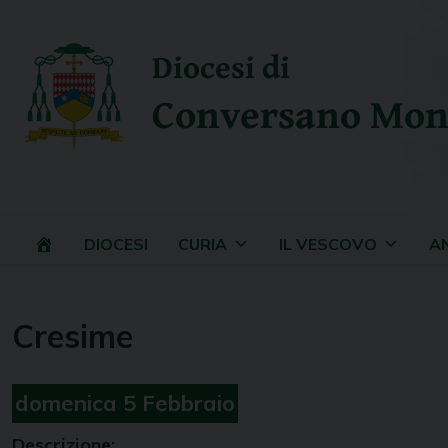
Skip
to
Diocesi di
content
Conversano Mon
DIOCESI
CURIA
IL VESCOVO
A
Cresime
domenica
5
Febbraio
Descrizione: