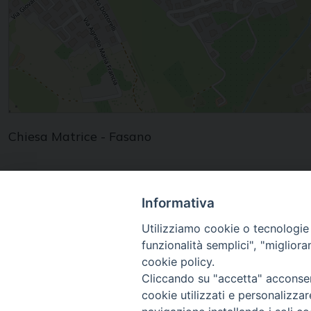
Chiesa Matrice - Fasano
Informativa
Utilizziamo cookie o tecnologie s
funzionalità semplici", "miglior
Diocesi di
cookie policy.
Conversano Monopoli
Cliccando su "accetta" acconsent
cookie utilizzati e personalizza