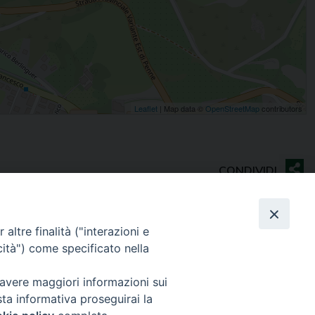
Leaflet
| Map data ©
OpenStreetMap
contributors
altre finalità ("interazioni e
cità") come specificato nella
Contatti
 avere maggiori informazioni sui
Sede Curia
sta informativa proseguirai la
70014 CONVERSANO (BA) – Via San Benedetto, 1