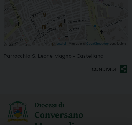
Leaflet
| Map data ©
OpenStreetMap
contributors
Parrocchia S. Leone Magno - Castellana
Diocesi di
Conversano
Monopoli