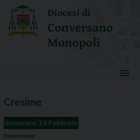
Skip
Diocesi di
to
content
Conversano
Monopoli
Cresime
domenica
14
Febbraio
Descrizione: