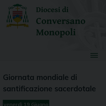
Skip
Diocesi di
to
content
Conversano
Monopoli
Giornata mondiale di
santificazione sacerdotale
venerdì
19
Giugno