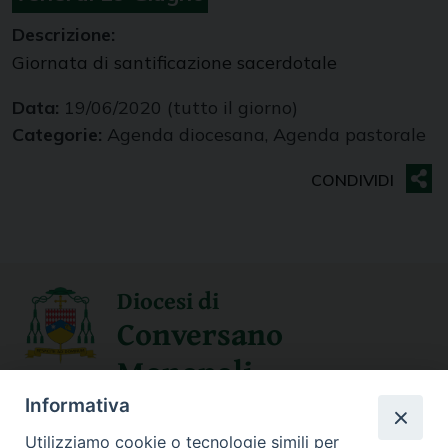
Descrizione:
Giornata di santificazione sacerdotale
Data:
19/06/2020
(tutto il giorno)
Categorie:
Agenda diocesana, Agenda pastorale
Diocesi di
Conversano
Monopoli
Informativa
SEGUICI SU
Utilizziamo cookie o tecnologie simili per