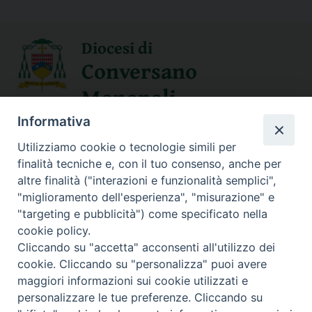
Diocesi di
Conversano
Monopoli
Informativa
SEGUICI SU
Utilizziamo cookie o tecnologie simili per
finalità tecniche e, con il tuo consenso, anche per
altre finalità ("interazioni e funzionalità semplici",
"miglioramento dell'esperienza", "misurazione" e
Contatti
"targeting e pubblicità") come specificato nella
cookie policy.
Sede Curia
Cliccando su "accetta" acconsenti all'utilizzo dei
70014 CONVERSANO (BA) – Via San Benedetto, 1
cookie. Cliccando su "personalizza" puoi avere
E-mail: curia@conversano.chiesacattolica.it
maggiori informazioni sui cookie utilizzati e
personalizzare le tue preferenze. Cliccando su
Succursale