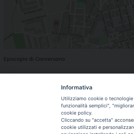
Episcopio di Conversano
Informativa
Utilizziamo cookie o tecnologie s
funzionalità semplici", "miglior
Diocesi di
cookie policy.
Conversano Monopoli
Cliccando su "accetta" acconsent
cookie utilizzati e personalizza