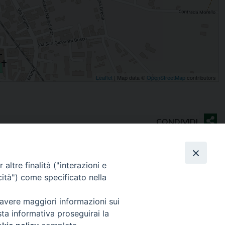
Leaflet
| Map data ©
OpenStreetMap
contributors
altre finalità ("interazioni e
cità") come specificato nella
Contatti
 avere maggiori informazioni sui
Sede Curia
sta informativa proseguirai la
70014 CONVERSANO (BA) – Via San Benedetto, 1