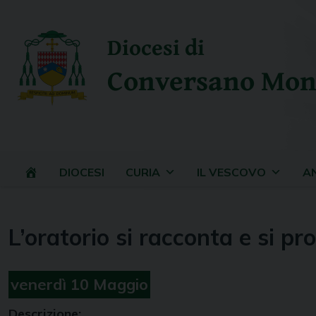
Skip
to
Diocesi di
content
Conversano Mon
DIOCESI
CURIA
IL VESCOVO
A
L’oratorio si racconta e si pro
venerdì
10
Maggio
Descrizione: