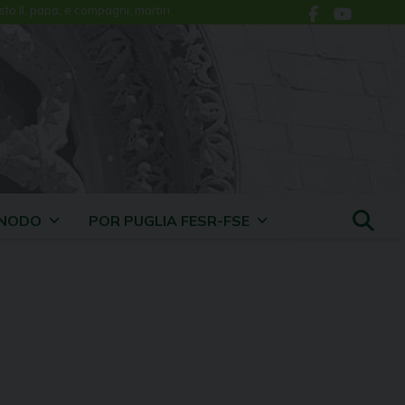
sto II, papa, e compagni, martiri
INODO
POR PUGLIA FESR-FSE