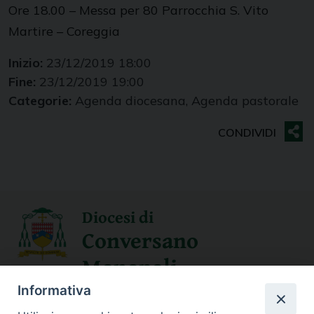
Ore 18.00 – Messa per 80 Parrocchia S. Vito
Martire – Coreggia
Inizio:
23/12/2019 18:00
Fine:
23/12/2019 19:00
Categorie:
Agenda diocesana, Agenda pastorale
Diocesi di
Conversano
Monopoli
Informativa
SEGUICI SU