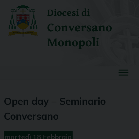
Skip
Diocesi di
to
content
Conversano
Monopoli
Open day – Seminario
Conversano
martedì
18
Febbraio