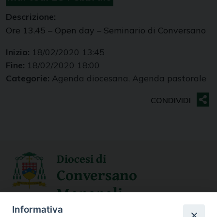
Descrizione:
Ore 13,45 – Open day – Seminario di Conversano
Inizio:
18/02/2020 13:45
Fine:
18/02/2020 18:00
Categorie:
Agenda diocesana, Agenda pastorale
Diocesi di
Conversano
Monopoli
Informativa