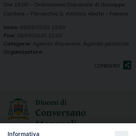
Ore 19,00 – Ordinazione Diaconale di Giuseppe
Cantore – Parrocchia S. Antonio Abate – Fasano
Inizio:
08/09/2020 19:00
Fine:
08/09/2020 21:00
Categorie:
Agenda diocesana, Agenda pastorale
Organizzatore:
Diocesi di
Conversano
Monopoli
Informativa