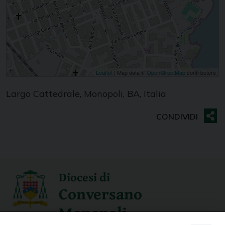
Leaflet
| Map data ©
OpenStreetMap
contributors
Largo Cattedrale, Monopoli, BA, Italia
Diocesi di
Conversano
Monopoli