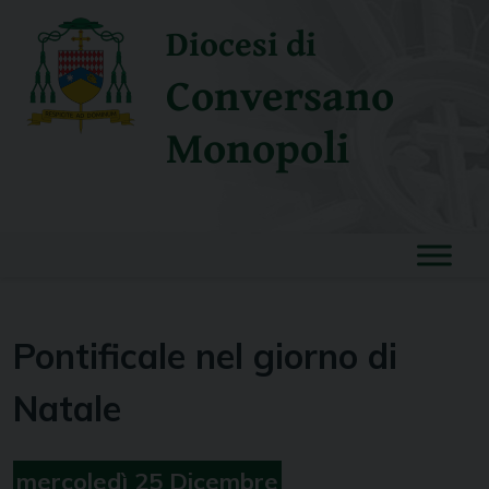
Skip
Diocesi di
to
content
Conversano
Monopoli
Pontificale nel giorno di
Natale
mercoledì
25
Dicembre