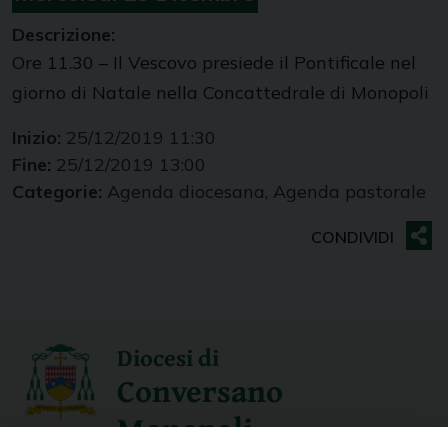
Descrizione:
Ore 11.30 – Il Vescovo presiede il Pontificale nel
giorno di Natale nella Concattedrale di Monopoli
Inizio:
25/12/2019 11:30
Fine:
25/12/2019 13:00
Categorie:
Agenda diocesana, Agenda pastorale
Diocesi di
Conversano
Monopoli