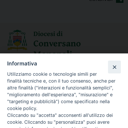
Diocesi di
Conversano
Monopoli
Informativa
SEGUICI SU
Utilizziamo cookie o tecnologie simili per
finalità tecniche e, con il tuo consenso, anche per
altre finalità ("interazioni e funzionalità semplici",
"miglioramento dell'esperienza", "misurazione" e
Contatti
"targeting e pubblicità") come specificato nella
cookie policy.
Sede Curia
Cliccando su "accetta" acconsenti all'utilizzo dei
70014 CONVERSANO (BA) – Via San Benedetto, 1
cookie. Cliccando su "personalizza" puoi avere
E-mail: curia@conversano.chiesacattolica.it