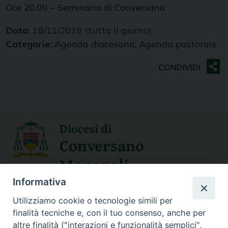
Ore 20.00 – Seminario di Conversano
Data:
18/11/2019
(tutto il giorno)
Categorie:
Agenda diocesana, Agenda pastorale
Diocesi di
Conversano
Monopoli
Informativa
SEGUICI SU
Utilizziamo cookie o tecnologie simili per
finalità tecniche e, con il tuo consenso, anche per
altre finalità ("interazioni e funzionalità semplici",