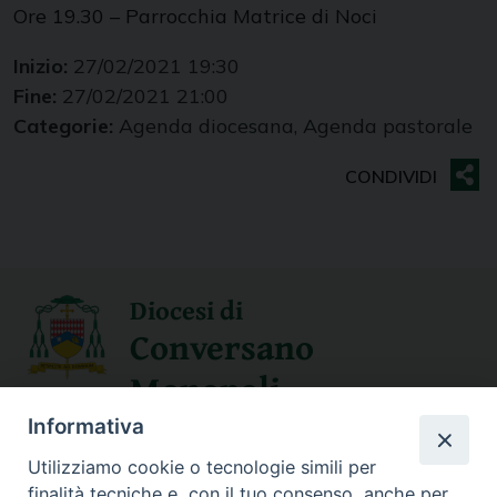
Ore 19.30 – Parrocchia Matrice di Noci
Inizio:
27/02/2021 19:30
Fine:
27/02/2021 21:00
Categorie:
Agenda diocesana, Agenda pastorale
Diocesi di
Conversano
Monopoli
Informativa
SEGUICI SU
Utilizziamo cookie o tecnologie simili per
finalità tecniche e, con il tuo consenso, anche per