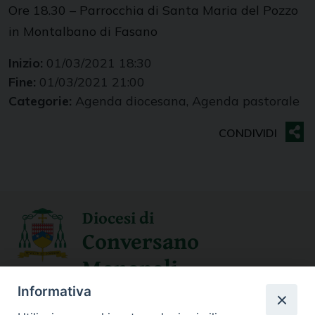
Ore 18.30 – Parrocchia di Santa Maria del Pozzo
in Montalbano di Fasano
Inizio:
01/03/2021 18:30
Fine:
01/03/2021 21:00
Categorie:
Agenda diocesana, Agenda pastorale
Diocesi di
Conversano
Monopoli
Informativa
SEGUICI SU