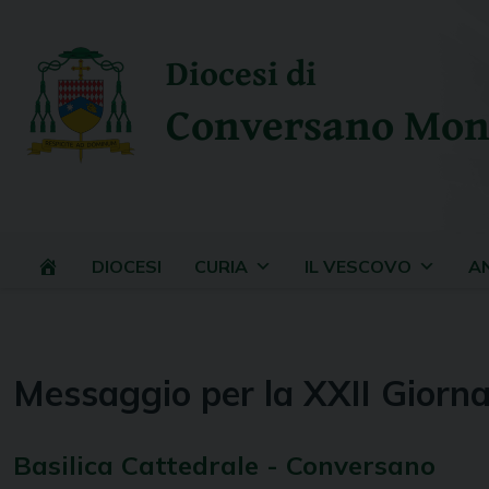
Skip
to
Diocesi di
content
Conversano Mon
DIOCESI
CURIA
IL VESCOVO
A
Messaggio per la XXII Giorn
Basilica Cattedrale - Conversano