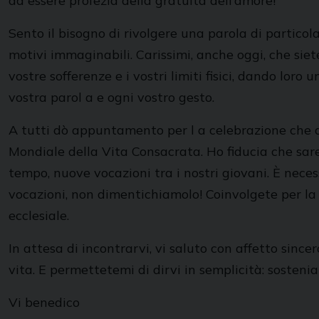
ad essere profezia della gratuità dell’amore!
Sento il bisogno di rivolgere una parola di partico
motivi immaginabili. Carissimi, anche oggi, che siete
vostre sofferenze e i vostri limiti fisici, dando lor
vostra parol a e ogni vostro gesto.
A tutti dò appuntamento per l a celebrazione che av
Mondiale della Vita Consacrata. Ho fiducia che sare
tempo, nuove vocazioni tra i nostri giovani. È nece
vocazioni, non dimentichiamolo! Coinvolgete per l
ecclesiale.
In attesa di incontrarvi, vi saluto con affetto since
vita. E permettetemi di dirvi in semplicità: sosten
Vi benedico