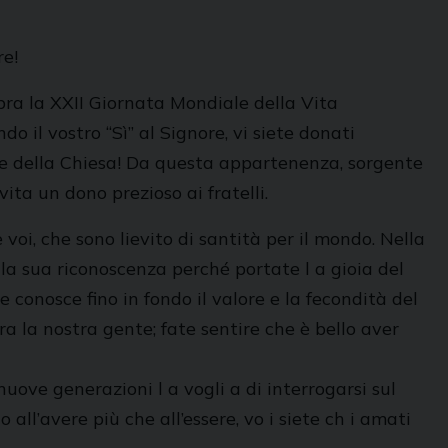
re!
ebra la XXII Giornata Mondiale della Vita
 il vostro “Sì” al Signore, vi siete donati
iete della Chiesa! Da questa appartenenza, sorgente
vita un dono prezioso ai fratelli.
voi, che sono lievito di santità per il mondo. Nella
la sua riconoscenza perché portate l a gioia del
re conosce fino in fondo il valore e la fecondità del
a la nostra gente; fate sentire che è bello aver
 nuove generazioni l a vogli a di interrogarsi sul
all’avere più che all’essere, vo i siete ch i amati