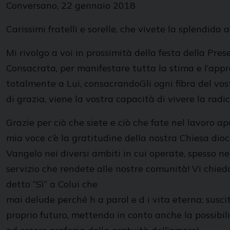
Conversano, 22 gennaio 2018
Carissimi fratelli e sorelle, che vivete la splendida
Mi rivolgo a voi in prossimità della festa della Pre
Consacrata, per manifestare tutta la stima e l’appre
totalmente a Lui, consacrandoGli ogni fibra del vos
di grazia, viene la vostra capacità di vivere la radic
Grazie per ciò che siete e ciò che fate nel lavoro a
mia voce c’è la gratitudine della nostra Chiesa dio
Vangelo nei diversi ambiti in cui operate, spesso nel 
servizio che rendete alle nostre comunità! Vi chied
detto “Sì” a Colui che
mai delude perché h a parol e d i vita eterna; suscita
proprio futuro, mettendo in conto anche la possibilit