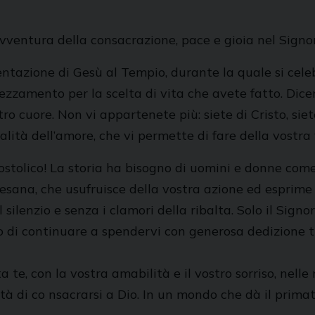
 avventura della consacrazione, pace e gioia nel Signo
sentazione di Gesù al Tempio, durante la quale si cel
zzamento per la scelta di vita che avete fatto. Dicendo
tro cuore. Non vi appartenete più: siete di Cristo, s
alità dell’amore, che vi permette di fare della vostra 
postolico! La storia ha bisogno di uomini e donne come 
cesana, che usufruisce della vostra azione ed esprime 
silenzio e senza i clamori della ribalta. Solo il Signo
o di continuare a spendervi con generosa dedizione tr
 te, con la vostra amabilità e il vostro sorriso, nelle
à di co nsacrarsi a Dio. In un mondo che dà il primato 