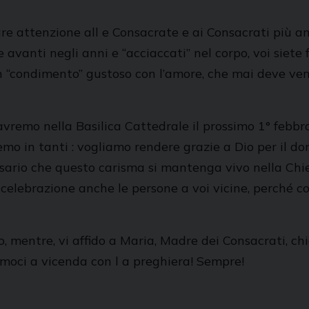
lare attenzione all e Consacrate e ai Consacrati più a
 avanti negli anni e “acciaccati” nel corpo, voi siete 
o un “condimento” gustoso con l’amore, che mai deve ve
remo nella Basilica Cattedrale il prossimo 1° febbrai
mo in tanti : vogliamo rendere grazie a Dio per il do
ssario che questo carisma si mantenga vivo nella Chie
a celebrazione anche le persone a voi vicine, perch
ro, mentre, vi affido a Maria, Madre dei Consacrati, ch
iamoci a vicenda con l a preghiera! Sempre!