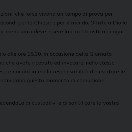
nziani, che forse vivono un tempo di prova per
fecondi per la Chiesa e per il mondo. Offrite a Dio le
nir meno, anzi deve essere la caratteristica di ogni
o alle ore 18,30, in occasione della Giornata
no che avete ricevuto ed invocare, nello stesso
sa e noi abbia mo la responsabilità di suscitare le
é condividano questo momento di comunione
iedendoLe di custodirvi e di santificare la vostra