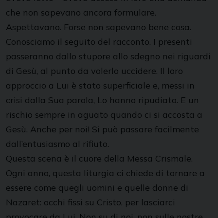
che non sapevano ancora formulare.
Aspettavano. Forse non sapevano bene cosa.
Conosciamo il seguito del racconto. I presenti
passeranno dallo stupore allo sdegno nei riguardi
di Gesù, al punto da volerlo uccidere. Il loro
approccio a Lui è stato superficiale e, messi in
crisi dalla Sua parola, Lo hanno ripudiato. E un
rischio sempre in aguato quando ci si accosta a
Gesù. Anche per noi! Si può passare facilmente
dall’entusiasmo al rifiuto.
Questa scena è il cuore della Messa Crismale.
Ogni anno, questa liturgia ci chiede di tornare a
essere come quegli uomini e quelle donne di
Nazaret: occhi fissi su Cristo, per lasciarci
provocare da Lui. Non su di noi, non sulle nostre