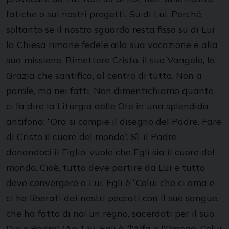
fatiche o sui nostri progetti. Su di Lui. Perché
soltanto se il nostro sguardo resta fisso su di Lui
la Chiesa rimane fedele alla sua vocazione e alla
sua missione. Rimettere Cristo, il suo Vangelo, la
Grazia che santifica, al centro di tutto. Non a
parole, ma nei fatti. Non dimentichiamo quanto
ci fa dire la Liturgia delle Ore in una splendida
antifona: “Ora si compie il disegno del Padre. Fare
di Cristo il cuore del mondo”. Sì, il Padre
donandoci il Figlio, vuole che Egli sia il cuore del
mondo. Cioè, tutto deve partire da Lui e tutto
deve convergere a Lui. Egli è “Colui che ci ama e
ci ha liberati dai nostri peccati con il suo sangue,
che ha fatto di noi un regno, sacerdoti per il suo
Dio e Padre” (Ap 1,5). Egli è “l’Alfa e l’Omega, Colui