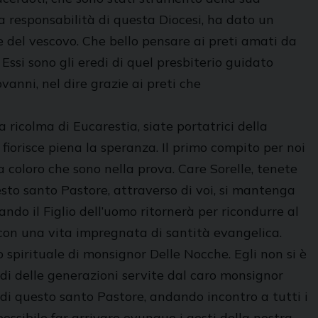
a responsabilità di questa Diocesi, ha dato un
ore del vescovo. Che bello pensare ai preti amati da
Essi sono gli eredi di quel presbiterio guidato
anni, nel dire grazie ai preti che
ricolma di Eucarestia, siate portatrici della
 fiorisce piena la speranza. Il primo compito per noi
a coloro che sono nella prova. Care Sorelle, tenete
esto santo Pastore, attraverso di voi, si mantenga
do il Figlio dell’uomo ritornerà per ricondurre al
 con una vita impregnata di santità evangelica.
o spirituale di monsignor Delle Nocche. Egli non si è
di delle generazioni servite dal caro monsignor
e di questo santo Pastore, andando incontro a tutti i
possibile far arrivare ovunque i gesti della nostra