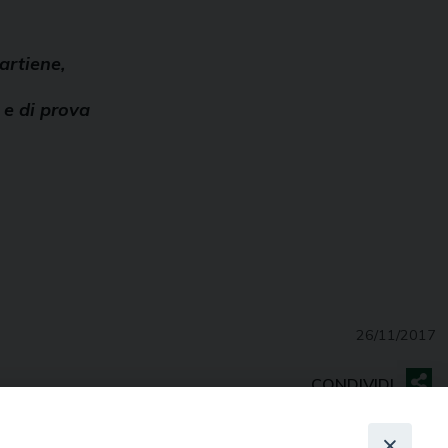
artiene,
o e di prova
26/11/2017