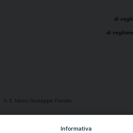
di vegl
di vegliare
S. E. Mons Giuseppe Favale
Informativa