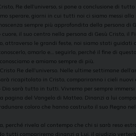
risto, Re dell’universo, si pone a conclusione di tutto
o sperare, giorni in cui tutti noi ci siamo messi alla 
noscenza sempre più approfondita della persona di Ges
 cuore, il suo centro nella persona di Gesù Cristo, il Fi
, attraverso le grandi feste, noi siamo stati guidati 
onoscerlo, amarlo e… seguirlo, perché il fine di quest
o conosciamo e amiamo sempre di più.
i Cristo Re dell’universo. Nelle ultime settimane dell
o sarà ricapitolato in Cristo, compariranno i cieli nuov
Dio sarà tutto in tutti. Vivremo per sempre immersi n
o la pagina del Vangelo di Matteo. Dinanzi a lui compa
radunare coloro che hanno costruito il suo Regno nella
 perché rivela al contempo che chi si sarà reso est
 tutti compariremo dinanzi a Lui, il giudizio verterà 