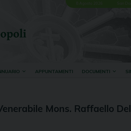
8 Agosto 2026
San Do
opoli
NNUARIO
APPUNTAMENTI
DOCUMENTI
S
Venerabile Mons. Raffaello De