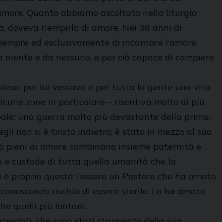
 amore. Quanto abbiamo ascoltato nella liturgia
a, doveva riempirlo di amore. Nei 38 anni di
o sempre ed esclusivamente di incarnare l’amore.
 niente e da nessuno, e per ciò capace di compiere
iesa: per lui vescovo e per tutta la gente una vita
 alcune zone in particolare – risentiva molto di più
pale: una guerra molto più devastante della prima,
gli non si è tirato indietro, è stato in mezzo al suo
ono pieni di amore combinano insieme paternità e
re e custode di tutta quella umanità che la
e è proprio questo: l’essere un Pastore che ha amato
conoscenza rischia di essere sterile. Lo ha amato
e quelli più lontani.
acerdoti, che sono stati strumento della sua