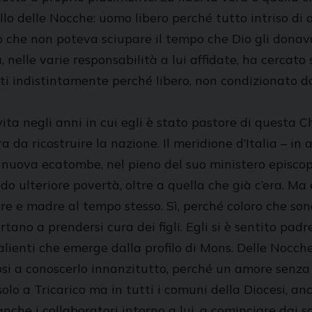
lo delle Nocche: uomo libero perché tutto intriso di
ito che non poteva sciupare il tempo che Dio gli donav
, nelle varie responsabilità a lui affidate, ha cercat
 indistintamente perché libero, non condizionato da
ta negli anni in cui egli è stato pastore di questa Ch
era da ricostruire la nazione. Il meridione d’Italia – in
 nuova ecatombe, nel pieno del suo ministero episco
do ulteriore povertà, oltre a quella che già c’era. Ma e
dre e madre al tempo stesso. Sì, perché coloro che s
rtano a prendersi cura dei figli. Egli si è sentito pad
salienti che emerge dalla profilo di Mons. Delle Nocch
si a conoscerlo innanzitutto, perché un amore senza 
o a Tricarico ma in tutti i comuni della Diocesi, anch
nche i collaboratori intorno a lui, a cominciare dai s