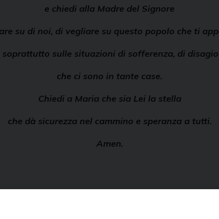
e chiedi alla Madre del Signore
iare su di noi, di vegliare su questo popolo che ti app
 soprattutto sulle situazioni di sofferenza, di disagi
che ci sono in tante case.
Chiedi a Maria che sia Lei la stella
che dà sicurezza nel cammino e speranza a tutti.
Amen.