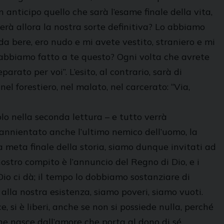
in anticipo quello che sarà l’esame finale della vita,
derà allora la nostra sorte definitiva? Lo abbiamo
a bere, ero nudo e mi avete vestito, straniero e mi
 abbiamo fatto a te questo? Ogni volta che avrete
arato per voi”. L’esito, al contrario, sarà di
el forestiero, nel malato, nel carcerato: “Via,
olo nella seconda lettura – e tutto verrà
e annientato anche l’ultimo nemico dell’uomo, la
a meta finale della storia, siamo dunque invitati ad
nostro compito è l’annuncio del Regno di Dio, e i
Dio ci dà; il tempo lo dobbiamo sostanziare di
lla nostra esistenza, siamo poveri, siamo vuoti.
, si è liberi, anche se non si possiede nulla, perché
che nasce dall’amore che porta al dono di sé.