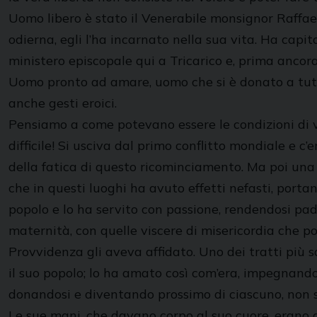
Uomo libero è stato il Venerabile monsignor Raffael
odierna, egli l’ha incarnato nella sua vita. Ha cap
ministero episcopale qui a Tricarico e, prima ancora
Uomo pronto ad amare, uomo che si è donato a tutti
anche gesti eroici.
Pensiamo a come potevano essere le condizioni di vi
difficile! Si usciva dal primo conflitto mondiale e c’
della fatica di questo ricominciamento. Ma poi una
che in questi luoghi ha avuto effetti nefasti, portan
popolo e lo ha servito con passione, rendendosi pa
maternità, con quelle viscere di misericordia che po
Provvidenza gli aveva affidato. Uno dei tratti più 
il suo popolo; lo ha amato così com’era, impegnando
donandosi e diventando prossimo di ciascuno, non sol
Le sue mani, che davano corpo al suo cuore, erano a