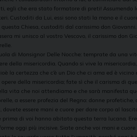
ti, egli che era stato formatore di preti! Assumendo l
eri. Custoditi da Lui, essi sono stati la mano e il cu
questa Chiesa, custoditi dal carissimo don Giovanni. 
ra mi unisco al vostro Vescovo, il carissimo don Giov
elle.
uola di Monsignor Delle Nocche: temprate da una vita 
ere della misericordia. Quando si vive la misericordia,
ioè la certezza che c’è un Dio che ci ama ed è vicino 
pere della misericordia; fate sì che il carisma di qu
lla vita che noi attendiamo e che sarà manifesta quan
relle, a essere profezia del Regno: donne profetiche,
a, dovete essere mani e cuore per dare corpo al lascit
 prima di voi hanno abitato questa terra lucana. Ere
le forme oggi più incisive. Siate anche voi mani e cuor
argate lo sguardo verso tutta l’umanità, perché oggi è 