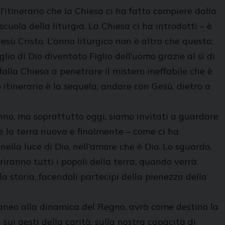
 l’itinerario che la Chiesa ci ha fatto compiere dalla
scuola della liturgia. La Chiesa ci ha introdotti – è
ù Cristo. L’anno liturgico non è altro che questo:
glio di Dio diventato Figlio dell’uomo grazie al sì di
dalla Chiesa a penetrare il mistero ineffabile che è
o itinerario è la sequela, andare con Gesù, dietro a
’anno, ma soprattutto oggi, siamo invitati a guardare
i e la terra nuova e finalmente – come ci ha
ella luce di Dio, nell’amore che è Dio. Lo sguardo,
riranno tutti i popoli della terra, quando verrà
 storia, facendoli partecipi della pienezza della
raneo alla dinamica del Regno, avrà come destino la
sui gesti della carità, sulla nostra capacità di