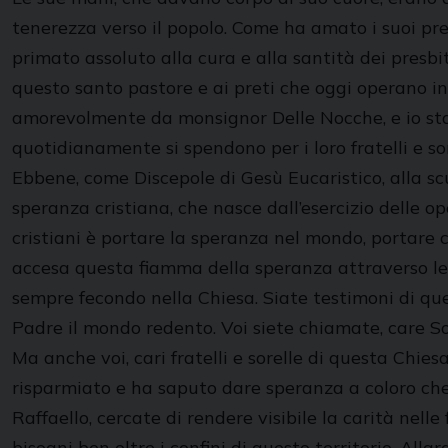
tenerezza verso il popolo. Come ha amato i suoi pre
primato assoluto alla cura e alla santità dei presbit
questo santo pastore e ai preti che oggi operano in 
amorevolmente da monsignor Delle Nocche, e io stase
quotidianamente si spendono per i loro fratelli e sor
Ebbene, come Discepole di Gesù Eucaristico, alla sc
speranza cristiana, che nasce dall’esercizio delle op
cristiani è portare la speranza nel mondo, portare c
accesa questa fiamma della speranza attraverso le o
sempre fecondo nella Chiesa. Siate testimoni di que
Padre il mondo redento. Voi siete chiamate, care So
Ma anche voi, cari fratelli e sorelle di questa Chies
risparmiato e ha saputo dare speranza a coloro che
Raffaello, cercate di rendere visibile la carità nel
bisogni ben oltre i confini di questo territorio. All