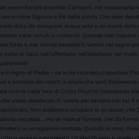
ei nostri fratelli e sorelle. Carissimi, noi conosciamo 
do verrà come Signore e Re della storia. Che cosa deci
avete dato da mangiare, avevo sete e mi avete dato d
, malato siete venuti a visitarmi. Quando mai Signore
vete fatto a me. Venite benedetti, venite nel regno prep
olto di Gesù nell’affamato, nell’assetato, nel nudo, n
sull’amore!
 il regno al Padre – ce lo ha ricordato l’apostolo Pa
va e primizia dei risorti, è allora che sarà finalment
a rivivrà nella luce di Cristo Risorto! Guardando all
che viene, desiderosi di vivere per sempre con lui. Il 
misericordia. Non dobbiamo sciupare le occasioni che 
salute, successo… ma se manca l’amore, che dà forma a
chiudersi in un egoismo mortale. Quando si ama, invece
 tutto a proprio piacimento. La libertà vera è quella 