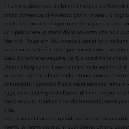
È l’ultima domenica dell’anno liturgico. La festa di C
prima domenica di Avvento: giorni intensi, lo vogliam
quello che accade in ogni anno liturgico – a una co
un ripercorrere la storia della salvezza che ha il suo
Maria di Nazareth. Attraverso i tempi forti dell’anno
la persona di Gesù Cristo, per conoscerlo e amarlo: c
Gesù. Lo potremo seguire, però, a condizione che l
L’anno liturgico ha il suo culmine nella solennità d
in avanti, all’esito finale della storia: quando tutt
annunciato l’apostolo Paolo nella seconda lettura – 
oggi, va a quel Figlio dell’uomo di cui ci ha parlat
come Signore, Giudice e Re dell’umanità; verrà per 
vita.
Una visione luminosa, quindi, ma anche drammatica,
morte, la morte eterna. In quel giorno ultimo, quando