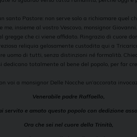
un santo Pastore: non serve solo a richiamare quel che
che me, insieme al vostro Vescovo, monsignor Giovann
l gregge che ci viene affidato. Ringrazio di cuore do
reziosa reliquia gelosamente custodita qui a Tricari
re uomo di tutti, senza distinzioni né formalità. Chie
 si dedicano totalmente al bene del popolo, per far c
 con voi a monsignor Delle Nocche un’accorata invocaz
Venerabile padre Raffaello,
ai servito e amato questo popolo con dedizione asso
Ora che sei nel cuore della Trinità,