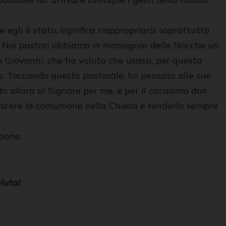
 egli è stato, significa riappropriarsi soprattutto
i. Noi pastori abbiamo in monsignor delle Nocche un
n Giovanni, che ha voluto che usassi, per questa
co. Toccando questo pastorale, ho pensato alle sue
do allora al Signore per me, e per il carissimo don
rescere la comunione nella Chiesa e renderla sempre
ione:
luta!