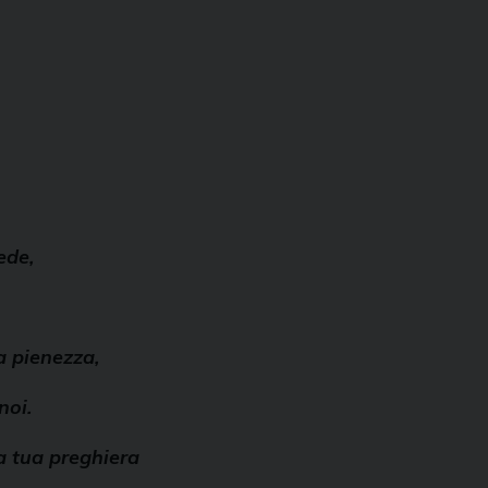
ede,
a pienezza,
noi.
a tua preghiera