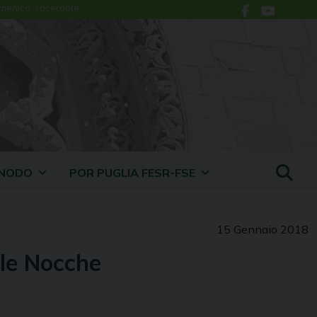
menico, sacerdote
INODO
POR PUGLIA FESR-FSE
15 Gennaio 2018
lle Nocche