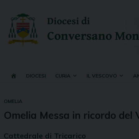
Skip
to
Diocesi di
content
Conversano Mon
DIOCESI
CURIA
IL VESCOVO
A
OMELIA
Omelia Messa in ricordo del 
Cattedrale di Tricarico