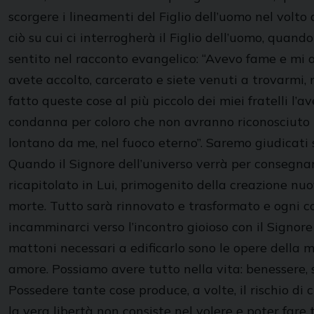
scorgere i lineamenti del Figlio dell’uomo nel volto d
ciò su cui ci interrogherà il Figlio dell’uomo, quan
sentito nel racconto evangelico: “Avevo fame e mi 
avete accolto, carcerato e siete venuti a trovarmi
fatto queste cose al più piccolo dei miei fratelli l’a
condanna per coloro che non avranno riconosciuto il v
lontano da me, nel fuoco eterno”. Saremo giudicati 
Quando il Signore dell’universo verrà per consegnare
ricapitolato in Lui, primogenito della creazione nuo
morte. Tutto sarà rinnovato e trasformato e ogni cos
incamminarci verso l’incontro gioioso con il Signore 
mattoni necessari a edificarlo sono le opere della 
amore. Possiamo avere tutto nella vita: benessere, 
Possedere tante cose produce, a volte, il rischio di 
la vera libertà non consiste nel volere e poter fare