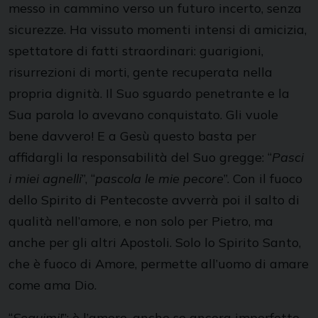
messo in cammino verso un futuro incerto, senza
sicurezze. Ha vissuto momenti intensi di amicizia,
spettatore di fatti straordinari: guarigioni,
risurrezioni di morti, gente recuperata nella
propria dignità. Il Suo sguardo penetrante e la
Sua parola lo avevano conquistato. Gli vuole
bene davvero! E a Gesù questo basta per
affidargli la responsabilità del Suo gregge: “
Pasci
i miei agnelli
”, “
pascola le mie pecore
”. Con il fuoco
dello Spirito di Pentecoste avverrà poi il salto di
qualità nell’amore, e non solo per Pietro, ma
anche per gli altri Apostoli. Solo lo Spirito Santo,
che è fuoco di Amore, permette all’uomo di amare
come ama Dio.
“
Seguimi!
”: è l’amore, anche se ancora imperfetto,