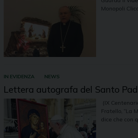
Guarda il vid
Monopoli Clic
IN EVIDENZA
NEWS
Lettera autografa del Santo Pad
(IX Centenari
Fratello, “La 
dice che con 