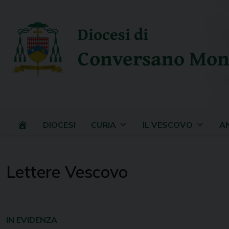
Skip
to
Diocesi di
content
Conversano Mon
DIOCESI
CURIA
IL VESCOVO
A
Lettere Vescovo
IN EVIDENZA