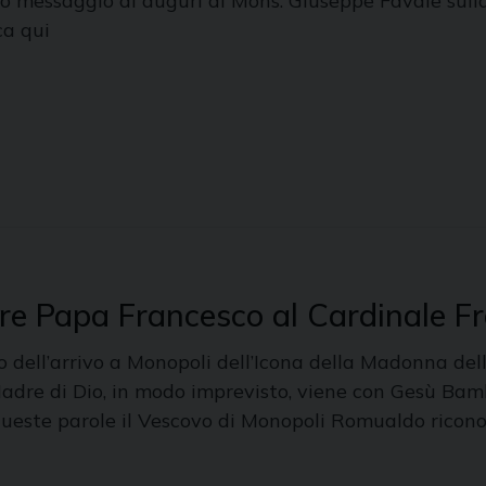
eo messaggio di auguri di Mons. Giuseppe Favale sul
ca qui
re Papa Francesco al Cardinale F
o dell’arrivo a Monopoli dell’Icona della Madonna de
Madre di Dio, in modo imprevisto, viene con Gesù Bamb
queste parole il Vescovo di Monopoli Romualdo ricono