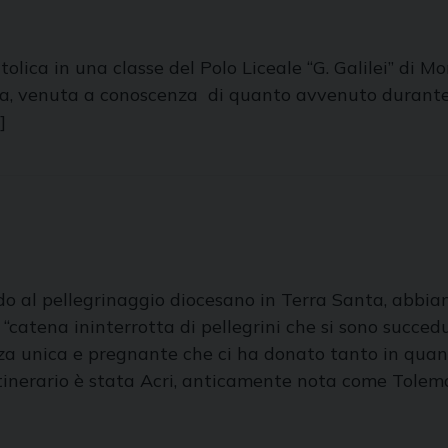
ttolica in una classe del Polo Liceale “G. Galilei” di 
ica, venuta a conoscenza di quanto avvenuto durante l
]
o al pellegrinaggio diocesano in Terra Santa, abbiamo 
 “catena ininterrotta di pellegrini che si sono succed
za unica e pregnante che ci ha donato tanto in quant
tinerario è stata Acri, anticamente nota come Tolemaid