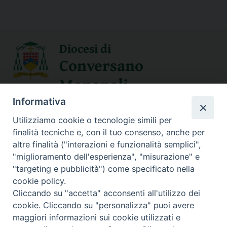
Diocesi di
Conversano
Monopoli
Informativa
SEGUICI SU
Utilizziamo cookie o tecnologie simili per
finalità tecniche e, con il tuo consenso, anche per
altre finalità ("interazioni e funzionalità semplici",
"miglioramento dell'esperienza", "misurazione" e
Contatti
"targeting e pubblicità") come specificato nella
cookie policy.
Sede Curia
Cliccando su "accetta" acconsenti all'utilizzo dei
70014 CONVERSANO (BA) – Via San Benedetto, 1
cookie. Cliccando su "personalizza" puoi avere
E-mail: curia@conversano.chiesacattolica.it
maggiori informazioni sui cookie utilizzati e