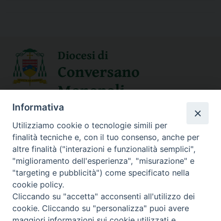
Diocesi di
Conversano
Monopoli
Informativa
SEGUICI SU
Utilizziamo cookie o tecnologie simili per
finalità tecniche e, con il tuo consenso, anche per
altre finalità ("interazioni e funzionalità semplici",
"miglioramento dell'esperienza", "misurazione" e
Contatti
"targeting e pubblicità") come specificato nella
cookie policy.
Sede Curia
Cliccando su "accetta" acconsenti all'utilizzo dei
70014 CONVERSANO (BA) – Via San Benedetto, 1
cookie. Cliccando su "personalizza" puoi avere
E-mail: curia@conversano.chiesacattolica.it
maggiori informazioni sui cookie utilizzati e