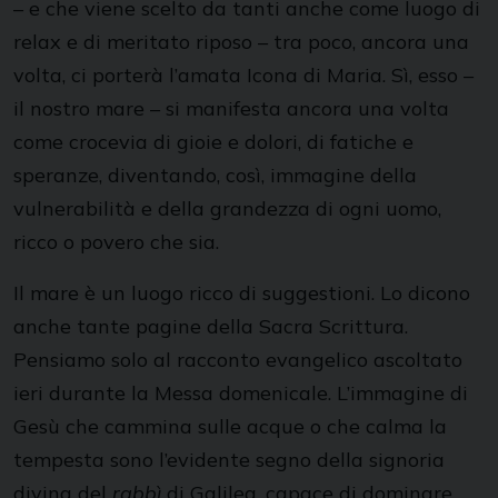
– e che viene scelto da tanti anche come luogo di
relax e di meritato riposo – tra poco, ancora una
volta, ci porterà l’amata Icona di Maria. Sì, esso –
il nostro mare ­– si manifesta ancora una volta
come crocevia di gioie e dolori, di fatiche e
speranze, diventando, così, immagine della
vulnerabilità e della grandezza di ogni uomo,
ricco o povero che sia.
Il mare è un luogo ricco di suggestioni. Lo dicono
anche tante pagine della Sacra Scrittura.
Pensiamo solo al racconto evangelico ascoltato
ieri durante la Messa domenicale. L’immagine di
Gesù che cammina sulle acque o che calma la
tempesta sono l’evidente segno della signoria
divina del
rabbì
di Galilea, capace di dominare