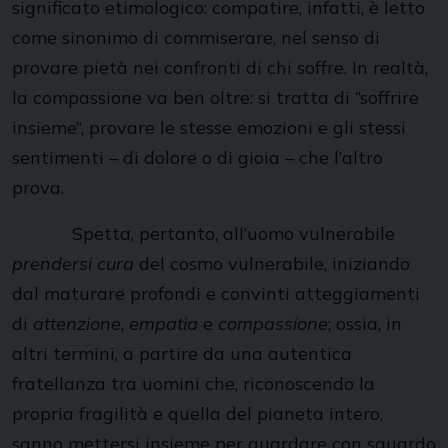
significato etimologico: compatire, infatti, è letto
come sinonimo di commiserare, nel senso di
provare pietà nei confronti di chi soffre. In realtà,
la compassione va ben oltre: si tratta di “soffrire
insieme”, provare le stesse emozioni e gli stessi
sentimenti – di dolore o di gioia – che l’altro
prova.
Spetta, pertanto, all’uomo vulnerabile
prendersi cura
del cosmo vulnerabile, iniziando
dal maturare profondi e convinti atteggiamenti
di
attenzione
,
empatia
e
compassione
; ossia, in
altri termini, a partire da una autentica
fratellanza tra uomini che, riconoscendo la
propria fragilità e quella del pianeta intero,
sanno mettersi insieme per guardare con sguardo