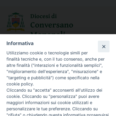
Diocesi di
Conversano
Monopoli
Informativa
SEGUICI SU
Utilizziamo cookie o tecnologie simili per
finalità tecniche e, con il tuo consenso, anche per
altre finalità ("interazioni e funzionalità semplici",
"miglioramento dell'esperienza", "misurazione" e
Contatti
"targeting e pubblicità") come specificato nella
cookie policy.
Sede Curia
Cliccando su "accetta" acconsenti all'utilizzo dei
70014 CONVERSANO (BA) – Via San Benedetto, 1
cookie. Cliccando su "personalizza" puoi avere
E-mail: curia@conversano.chiesacattolica.it
maggiori informazioni sui cookie utilizzati e
personalizzare le tue preferenze. Cliccando su
Succursale
"rifiuta" o chiudendo questa informativa proseguirai