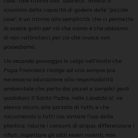
cose. Tale ritorno alla “sobrietà”, invece, è
sinonimo della capacità di godere delle “piccole
cose”, è un ritorno alla semplicità, che ci permette
di essere grati per ciò che siamo e che abbiamo,
di non rattristarci per ciò che invece non
possediamo.
Un secondo passaggio lo colgo nell’invito che
Papa Francesco rivolge ad una sempre più
necessaria educazione alla responsabilità
ambientale che parta dai
piccoli e semplici gesti
quotidiani
. Il Santo Padre, nella
Laudato si’
, ne
elenca alcuni, alla portata di tutti, e che
raccomando a tutti noi: evitare l’uso della
plastica, ridurre i consumi di acqua, differenziare i
rifiuti, rispettare gli altri esseri viventi, non