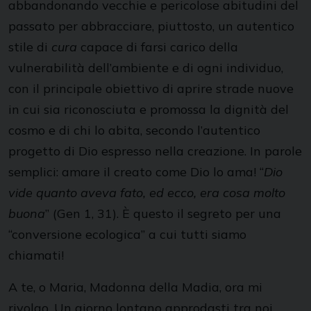
abbandonando vecchie e pericolose abitudini del
passato per abbracciare, piuttosto, un autentico
stile di
cura
capace di farsi carico della
vulnerabilità dell’ambiente e di ogni individuo,
con il principale obiettivo di aprire strade nuove
in cui sia riconosciuta e promossa la dignità del
cosmo e di chi lo abita, secondo l’autentico
progetto di Dio espresso nella creazione. In parole
semplici: amare il creato come Dio lo ama! “
Dio
vide quanto aveva fato, ed ecco, era cosa molto
buona
” (Gen 1, 31). È questo il segreto per una
“conversione ecologica” a cui tutti siamo
chiamati!
A te, o Maria, Madonna della Madia, ora mi
rivolgo. Un giorno lontano approdasti tra noi