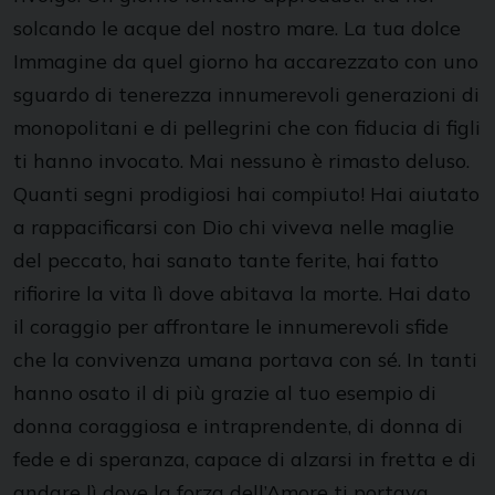
solcando le acque del nostro mare. La tua dolce
Immagine da quel giorno ha accarezzato con uno
sguardo di tenerezza innumerevoli generazioni di
monopolitani e di pellegrini che con fiducia di figli
ti hanno invocato. Mai nessuno è rimasto deluso.
Quanti segni prodigiosi hai compiuto! Hai aiutato
a rappacificarsi con Dio chi viveva nelle maglie
del peccato, hai sanato tante ferite, hai fatto
rifiorire la vita lì dove abitava la morte. Hai dato
il coraggio per affrontare le innumerevoli sfide
che la convivenza umana portava con sé. In tanti
hanno osato il di più grazie al tuo esempio di
donna coraggiosa e intraprendente, di donna di
fede e di speranza, capace di alzarsi in fretta e di
andare lì dove la forza dell’Amore ti portava.