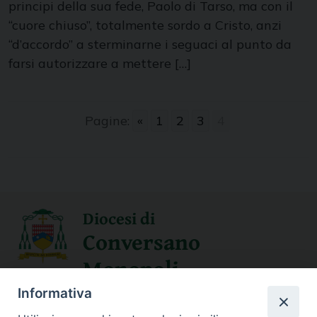
principi della sua fede, Paolo di Tarso, ma con il
“cuore chiuso”, totalmente sordo a Cristo, anzi
“d’accordo” a sterminarne i seguaci al punto da
farsi autorizzare a mettere […]
Pagine:
«
1
2
3
4
Diocesi di
Conversano
Monopoli
Informativa
SEGUICI SU