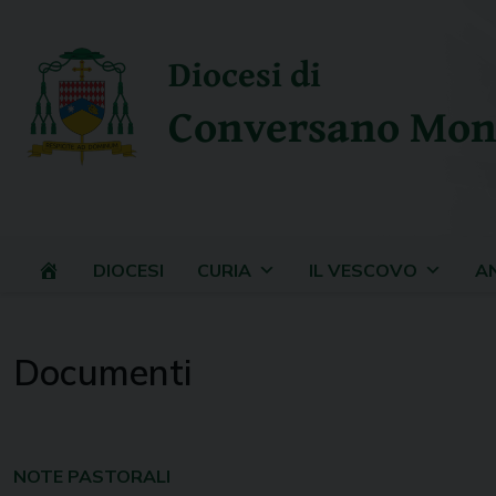
Skip
to
Diocesi di
content
Conversano Mon
DIOCESI
CURIA
IL VESCOVO
A
Documenti
NOTE PASTORALI